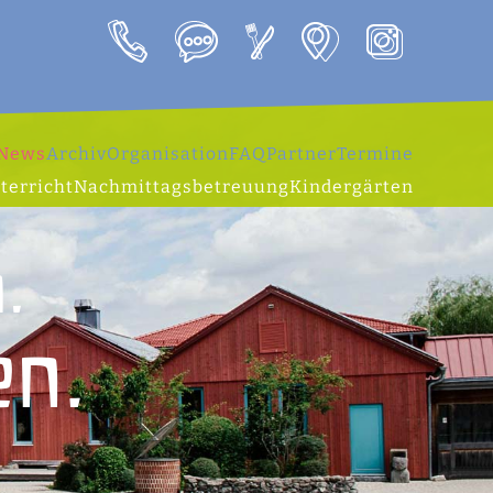
News
Archiv
Organisation
FAQ
Partner
Termine
terricht
Nachmittagsbetreuung
Kindergärten
.
en.