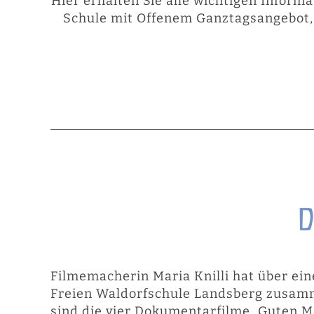
Hier erhalten Sie alle wichtigen Infor
Schule mit Offenem Ganztagsangebot, 
D
Filmemacherin Maria Knilli hat über ei
Freien Waldorfschule Landsberg zusamm
sind die vier Dokumentarfilme „Guten Mo