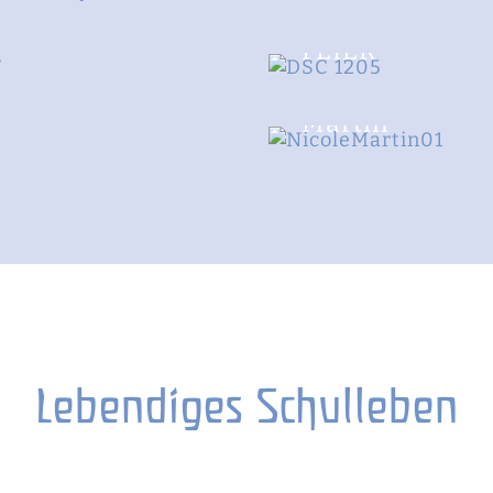
ABI
FEIER
Nicole &
Martin
Lebendiges Schulleben