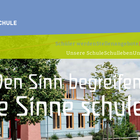
Schüler werden
Stellenangebote
Unsere Schule
Schulleben
Un
Den Sinn begreifen
e Sinne schul