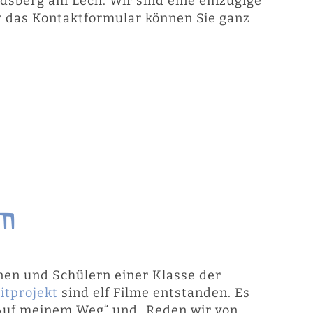
dsberg am Lech. Wir sind eine einzügige
r das Kontaktformular können Sie ganz
lm
nen und Schülern einer Klasse der
itprojekt
sind elf Filme entstanden. Es
 „Auf meinem Weg“ und „Reden wir von