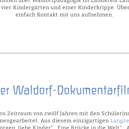
mationen über Waldorfpädagogik im Landkreis Lan
vier Kindergärten und einer Kinderkrippe. Übe
einfach Kontakt mit uns aufnehmen.
er Waldorf-Dokumentarfi
nen Zeitraum von zwölf Jahren mit den Schülerin
engearbeitet. Aus diesem einzigartigen
Langze
rgen, liebe Kinder“, „Eine Brücke in die Welt“,